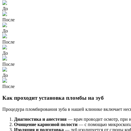
До
После
До
После
До
После
До
После
Как проходит установка пломбы на зуб
Процедура пломбирования зуба в нашей клинике включает неск
Диагностика и анестезия
— врач проводит осмотр, при н
Очищение кариозной полости
— с помощью микроскопа 
Изоляция и подготовка
— зуб изолируется от слюны коф