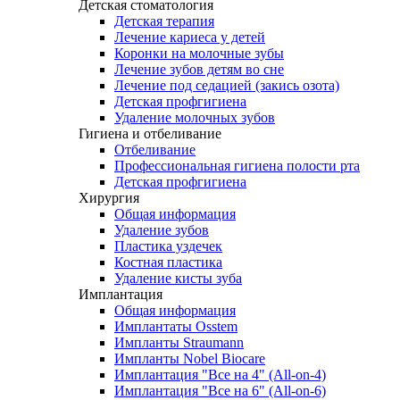
Детская стоматология
Детская терапия
Лечение кариеса у детей
Коронки на молочные зубы
Лечение зубов детям во сне
Лечение под седацией (закись озота)
Детская профгигиена
Удаление молочных зубов
Гигиена и отбеливание
Отбеливание
Профессиональная гигиена полости рта
Детская профгигиена
Хирургия
Общая информация
Удаление зубов
Пластика уздечек
Костная пластика
Удаление кисты зуба
Имплантация
Общая информация
Имплантаты Osstem
Импланты Straumann
Импланты Nobel Biocare
Имплантация "Все на 4" (All-on-4)
Имплантация "Все на 6" (All-on-6)