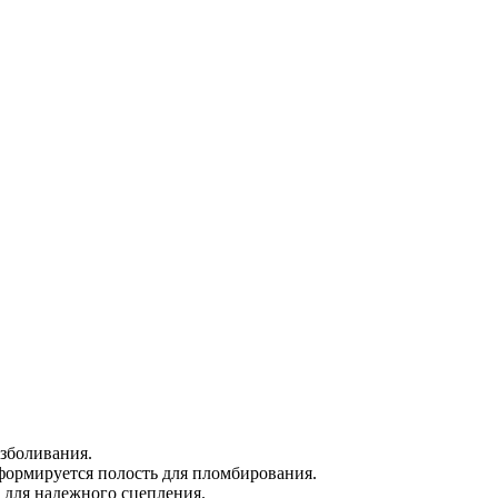
зболивания.
формируется полость для пломбирования.
 для надежного сцепления.