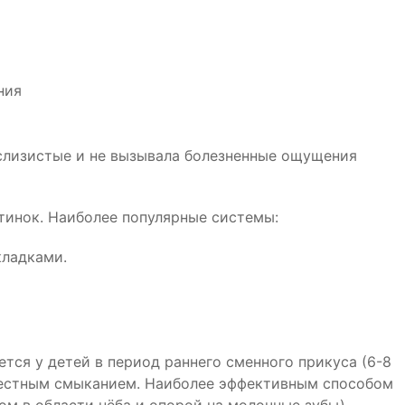
ния
а слизистые и не вызывала болезненные ощущения
инок. Наиболее популярные системы:
кладками.
ется у детей в период раннего сменного прикуса (6-8
екрестным смыканием. Наиболее эффективным способом
м в области нёба и опорой на молочные зубы).