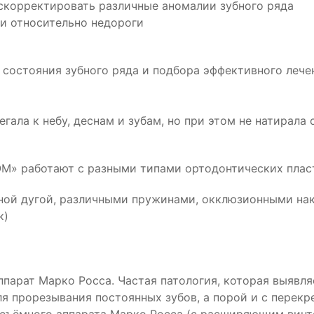
скорректировать различные аномалии зубного ряда
и относительно недороги
 состояния зубного ряда и подбора эффективного лече
егала к небу, деснам и зубам, но при этом не натирал
» работают с разными типами ортодонтических пласт
ной дугой, различными пружинами, окклюзионными на
к)
ппарат Марко Росса. Частая патология, которая выявля
для прорезывания постоянных зубов, а порой и с пер
съёмного аппарата Марко Росса (с расширяющим винто