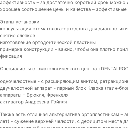
эффективность – за достаточно короткий срок можно 
хорошее соотношение цены и качества – эффективные 
Этапы установки
консультация стоматолога-ортодонта для диагностики
снятие слепков
изготовление ортодонтической пластины
примерка конструкции - важно, чтобы она плотно прил
фиксация
Специалисты стоматологического центра «DENTALROOM
одночелюстные - с расширяющим винтом, ретракцион
двучелюстной аппарат - парный блок Кларка (твин-бло
аппараты – Брюкля, Френкеля
активатор Андрезена-Гойпля
Также есть отличная альтернатива ортопластинкам – а
лет) - сужение верхней челюсти, с дефицитом места 
коррекции такой аномалии является использование не