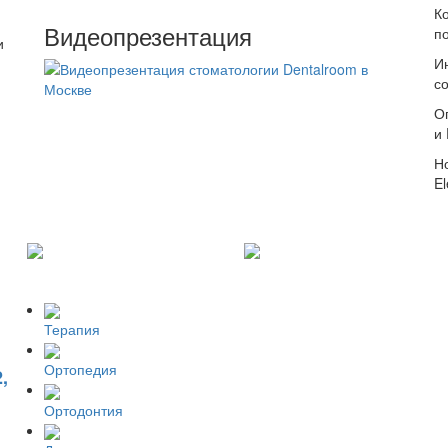
К
Видеопрезентация
п
и
И
с
О
и
Н
El
Терапия
Ортопедия
,
Ортодонтия