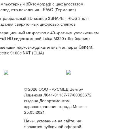
омпьютерный 3D-томограф с цефалостатом
оследнего поколения - KAVO (Германия)
нтраоральный 3D-сканер 3SHAPE TRIOS 3 для
оздания сверхточных цифровых слепков
перационный микроскоп с 40-кратным увеличением
 Full HD видеокамерой Leica M320 (Швейцария)
овейший наркозно-дыхательный аппарат General
ectric 9100c NXT (США)
© 2026 ООО «РУСМЕД Центр»
Лицензия Л041-01137-77/00323672
выдана Департаментом
здравоохранения города Москвы
25.05.2021
Цены, указанные на сайте, не
являются публичной офертой.