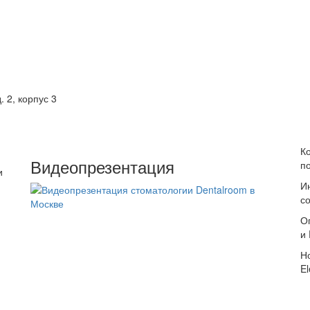
. 2, корпус 3
К
Видеопрезентация
п
и
И
с
О
и
Н
El