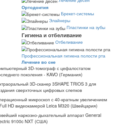
Лечение десен
Ортодонтия
Брекет-системы
Элайнеры
Пластинки на зубы
Гигиена и отбеливание
Отбеливание
Профессиональная гигиена полости рта
Лечение во сне
омпьютерный 3D-томограф с цефалостатом
оследнего поколения - KAVO (Германия)
нтраоральный 3D-сканер 3SHAPE TRIOS 3 для
оздания сверхточных цифровых слепков
перационный микроскоп с 40-кратным увеличением
 Full HD видеокамерой Leica M320 (Швейцария)
овейший наркозно-дыхательный аппарат General
ectric 9100c NXT (США)