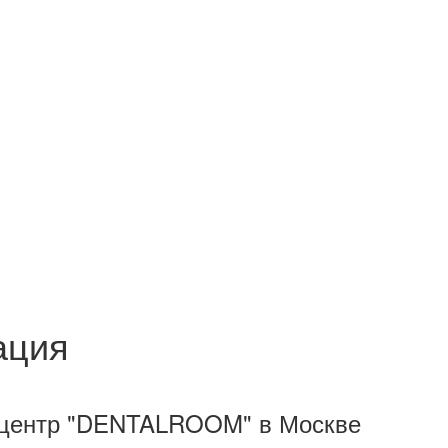
ация
 центр "DENTALROOM" в Москве