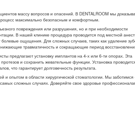
пациентов массу вопросов и опасений. В DENTALROOM мы доказыва
 процесс максимально безопасным и комфортным.
ерьезного повреждения или разрушения, но и при необходимости
нтации. В нашей клинике процедура проводится под местной анест
 болевые ощущения. Для сложных случаев, таких как удаление зуб
 снижающие травматичность и сокращающие период восстановлени
ты предлагают установку имплантов на 4-х или 6-ти опорах. Эта
 протезов и сохранить жевательные функции. Установка проводитс
ов, что гарантирует долговечность результата.
 и опытом в области хирургической стоматологии. Мы заботимся 
в самых сложных случаях. Доверяйте свое здоровье профессионала