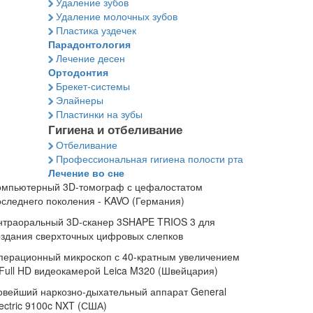
Удаление зубов
Удаление молочных зубов
Пластика уздечек
Парадонтология
Лечение десен
Ортодонтия
Брекет-системы
Элайнеры
Пластинки на зубы
Гигиена и отбеливание
Отбеливание
Профессиональная гигиена полости рта
Лечение во сне
омпьютерный 3D-томограф с цефалостатом
оследнего поколения - KAVO (Германия)
нтраоральный 3D-сканер 3SHAPE TRIOS 3 для
оздания сверхточных цифровых слепков
перационный микроскоп с 40-кратным увеличением
 Full HD видеокамерой Leica M320 (Швейцария)
овейший наркозно-дыхательный аппарат General
ectric 9100c NXT (США)