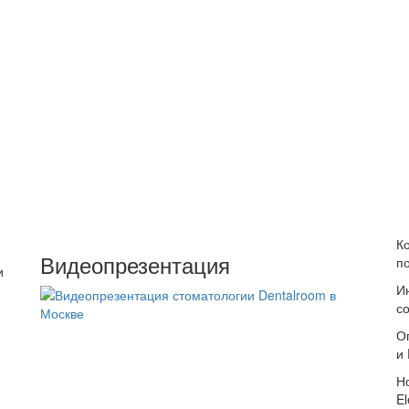
К
Видеопрезентация
п
и
И
с
О
и
Н
El