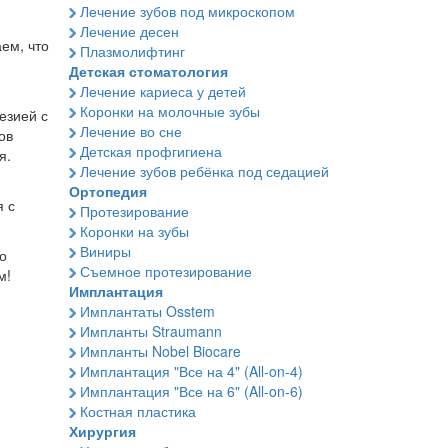
Лечение зубов под микроскопом
Лечение десен
ем, что
Плазмолифтинг
Детская стоматология
Лечение кариеса у детей
Коронки на молочные зубы
езией с
Лечение во сне
ов
Детская профгигиена
я.
Лечение зубов ребёнка под седацией
Ортопедия
я с
Протезирование
Коронки на зубы
Виниры
о
Съемное протезирование
м!
Имплантация
Имплантаты Osstem
Импланты Straumann
Импланты Nobel Biocare
Имплантация "Все на 4" (All-on-4)
Имплантация "Все на 6" (All-on-6)
Костная пластика
Хирургия