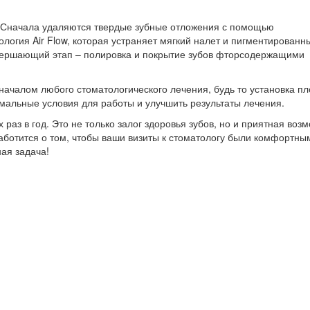
. Сначала удаляются твердые зубные отложения с помощью
ология Air Flow, которая устраняет мягкий налет и пигментированн
авершающий этап – полировка и покрытие зубов фторсодержащими
ачалом любого стоматологического лечения, будь то установка пл
имальные условия для работы и улучшить результаты лечения.
аз в год. Это не только залог здоровья зубов, но и приятная воз
аботится о том, чтобы ваши визиты к стоматологу были комфортны
ая задача!