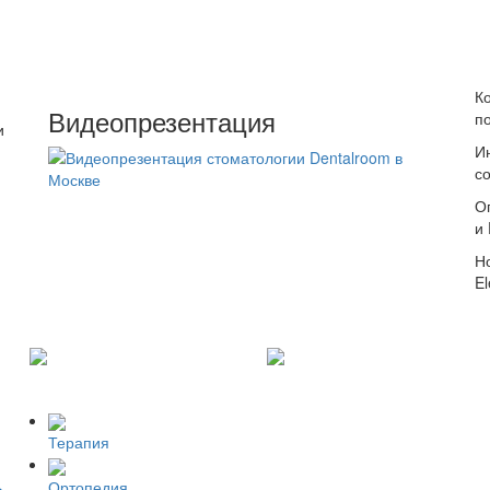
К
Видеопрезентация
п
и
И
с
О
и
Н
El
Терапия
Ортопедия