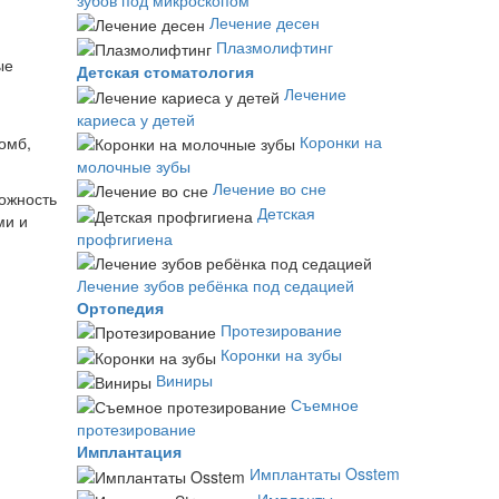
Лечение десен
Плазмолифтинг
ые
Детская стоматология
Лечение
кариеса у детей
Коронки на
омб,
молочные зубы
Лечение во сне
можность
Детская
ми и
профгигиена
Лечение зубов ребёнка под седацией
Ортопедия
Протезирование
Коронки на зубы
Виниры
Съемное
протезирование
Имплантация
Имплантаты Osstem
Импланты